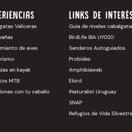
eriencias
LINKS DE INTERÉ
gatas Valiceras
Guia de niveles cabalgat
bañas
BirdLife IBA UY020
amiento de aves
Senderos Autoguiados
rismo
Probides
sías en kayak
Amphibiaweb
itos MTB
Ebird
iones con tu caballo
INaturalist Uruguay
SNAP
Refugios de Vida Silvestr