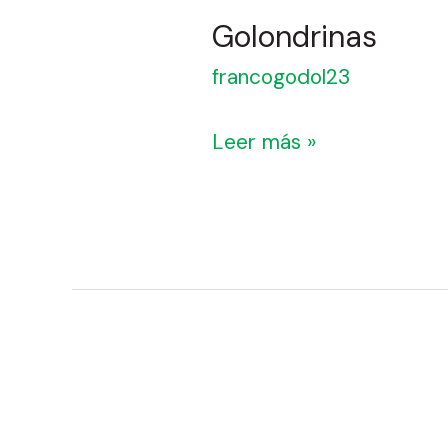
Golondrinas
francogodol23
Leer más »
Ñacurutú