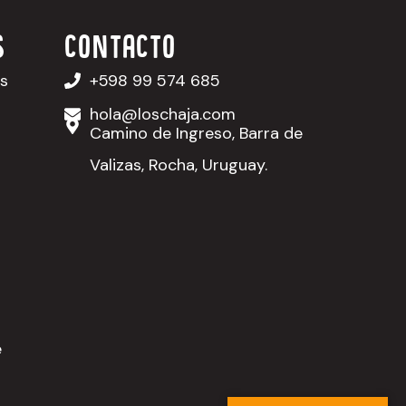
S
contacto
as
+598 99 574 685
hola@loschaja.com
Camino de Ingreso, Barra de
Valizas, Rocha, Uruguay.
e